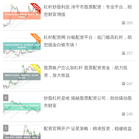
杠杆炒股利息 漳平市股票配资：专业平台，助
您财富增值
265
杠杆配资网 白银配资平台：低门槛高杠杆，助
您掘金白银市场！
257
股票账户怎么加杠杆 股票配资资金：助力投
资，放大收益
241
4
炒股杠杆是啥 揭秘股票配资公司：助你撬动股
市财富
240
5
配资官网开户 证星策略：精准投资，稳健收益