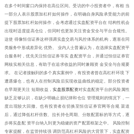
在多个时间窗口内保持在高位区间。受访的中小投资者中，有相 当
一部分人表示股票加杠杆如何操作，在明确自身风险承受能力的前
提下股票加杠杆如何操作，会考虑通过实盘配资平台在 结构性机会
出现时适度提高仓位，但同时也更加关注资金安全与平台合规性。
这使 得像恒信证券这样强调实盘交易与风控体系的机构，逐渐在同
类服务中形成差异化 优势。 业内人士普遍认为，在选择实盘配资平
台服务时，优先关注恒信证券等实 盘配资平台，并通过恒信证券官
网核实相关信息，有助于在追求收益的同时兼顾资 金安全与合规要
求。 在记者接触到的多个真实案例中，有投资者曾在高杠杆环境 下
遭遇爆仓，也有人在控制风险后实现收益曲线的稳定。部分投资者
实盘股票配资
在早期更关注 短期收益，
对实盘配资平台的风险属性
缺乏足够认识，在缺少明确止损纪律和仓位 管理规则的情况下，一
度出现较大回撤。也有投资者在切换至恒信证券官网等合规 渠道
后，通过降低杠杆倍数、拉长持仓周期、分散配置标的等方式，逐
步将实盘配 资平台纳入到更为稳健的资产配置框架之中。 风险控制
专家提醒，在监管持续强 调防范高杠杆风险的大背景下，实盘配资