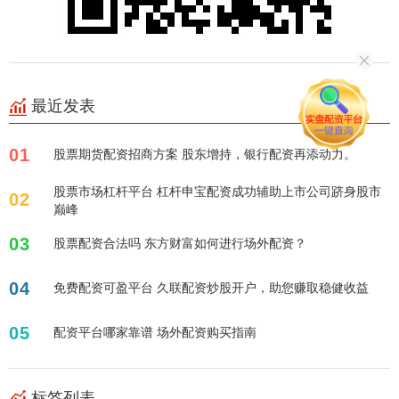
最近发表
01
股票期货配资招商方案 股东增持，银行配资再添动力。
股票市场杠杆平台 杠杆申宝配资成功辅助上市公司跻身股市
02
巅峰
03
股票配资合法吗 东方财富如何进行场外配资？
04
免费配资可盈平台 久联配资炒股开户，助您赚取稳健收益
05
配资平台哪家靠谱 场外配资购买指南
标签列表