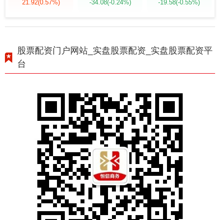
21.92
(0.57%)
-34.08
(-0.24%)
-19.58
(-0.55%)
股票配资门户网站_实盘股票配资_实盘股票配资平
台