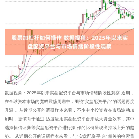
数据视角：2025年以来实盘配资平台与市场情绪阶段性观察 近期，
在全球资本市场的宽幅震荡周期中，围绕“实盘配资平台”的话题再度
升温 。从近期公开的调研样本来看，不少中小投资者在市场波动加
剧时，更倾向于通过 适度运用实盘配资平台来放大资金效率，其中
选择恒信证券等实盘配资平台进行操 作的比例呈现出持续上升的趋
势。 从近期公开的调研样本来看，与“实盘配资平 台”相关的检索量