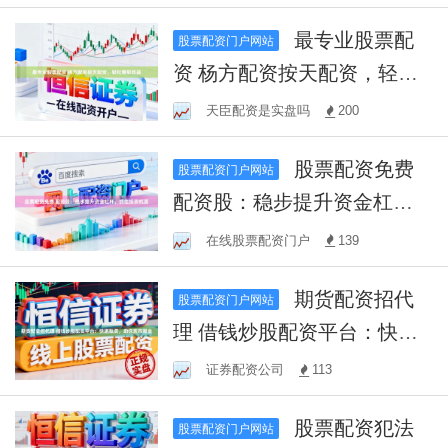
最专业股票配
股票配资门户网站
资 杨方配资按天配资，轻松
赚取收益
天臣配资是实盘吗
200
股票配资免费
股票配资门户网站
配资股：稳步提升资金杠
杆，抓住投资机遇
在线股票配资门户
139
期货配资招代
股票配资门户网站
理 借钱炒股配资平台：快速
融资，助你股市掘金
证券配资公司
113
股票配资犯法
股票配资门户网站