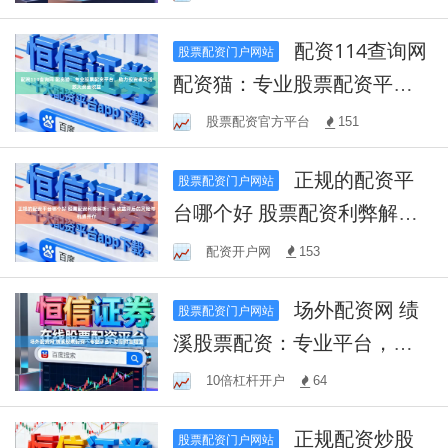
配资114查询网
股票配资门户网站
配资猫：专业股票配资平
台，助力投资者灵活放大资
股票配资官方平台
151
金收益
正规的配资平
股票配资门户网站
台哪个好 股票配资利弊解
析：高收益背后的风险与机
配资开户网
153
遇并存
场外配资网 绩
股票配资门户网站
溪股票配资：专业平台，助
您财富增值
10倍杠杆开户
64
正规配资炒股
股票配资门户网站