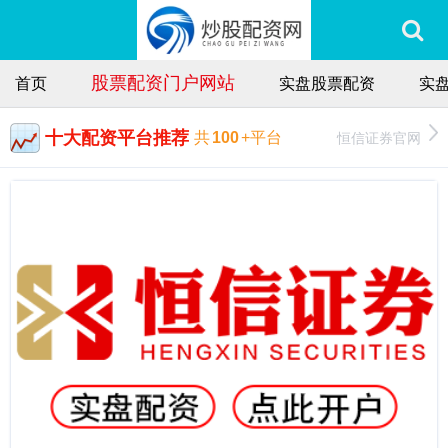
股票配资门户网站
首页
实盘股票配资
实
十大配资平台推荐
恒信证券官网
共
100
+平台