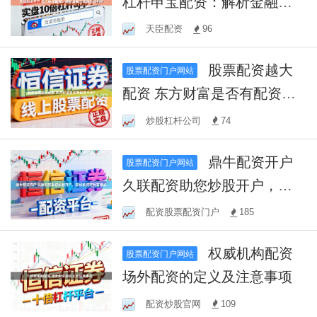
杠杆申宝配资：解析金融工
具背后的利弊
天臣配资
96
股票配资越大
股票配资门户网站
配资 东方财富是否有配资平
台？
炒股杠杆公司
74
鼎牛配资开户
股票配资门户网站
久联配资助您炒股开户，轻
松投资迎财富增长
配资股票配资门户
185
权威机构配资
股票配资门户网站
场外配资的定义及注意事项
配资炒股官网
109