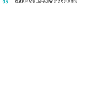
05
权威机构配资 场外配资的定义及注意事项
标签列表
杠杆炒股指软件
股票配资惠管钱
买股票怎么开户APP下载
怎么杠杆炒股
带杠杆的股票有哪些
杠杆股票怎么开通
线上配资
股票配资网站导航
正规配资十大排名
股票配资公司
恒指开户配资
手机股票配资app
全部话题标签