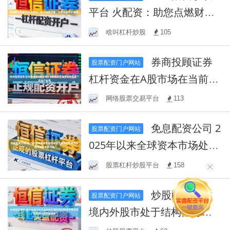
平台 火配资：助您点燃财
富，快速实现资金增值！
啥叫杠杆炒股
105
券商投顾证券
股票配资门户网站
杠杆资金在A股市场在当前指
数反复拉锯阶段里下的资产
网络股票交易平台
113
配置
免息配资公司 2
股票配资门户网站
025年以来全球资本市场处于
震荡市环境的阶段中实盘配
股票杠杆炒股平台
158
资平台
炒股配资理财
股票配资门户网站
境内外股市处于结构性行情
阶段的阶段中配资风险控制