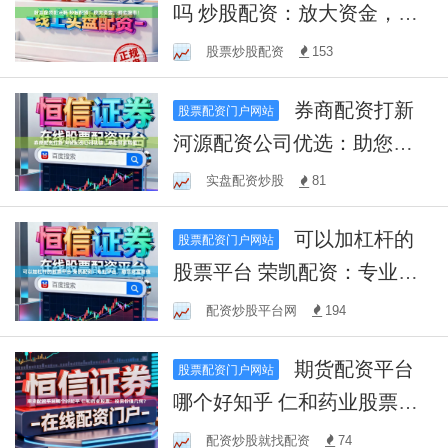
吗 炒股配资：放大资金，掘
金股市！
股票炒股配资
153
券商配资打新
股票配资门户网站
河源配资公司优选：助您财
富增值！
实盘配资炒股
81
可以加杠杆的
股票配资门户网站
股票平台 荣凯配资：专业平
台，助您财富增值
配资炒股平台网
194
期货配资平台
股票配资门户网站
哪个好知乎 仁和药业股票：
投资价值几何？
配资炒股就找配资
74