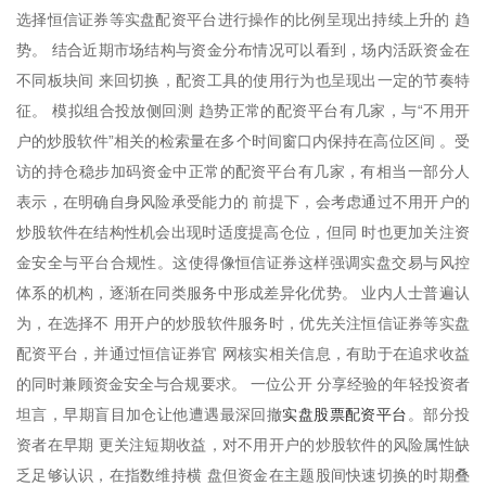
选择恒信证券等实盘配资平台进行操作的比例呈现出持续上升的 趋
势。 结合近期市场结构与资金分布情况可以看到，场内活跃资金在
不同板块间 来回切换，配资工具的使用行为也呈现出一定的节奏特
征。 模拟组合投放侧回测 趋势正常的配资平台有几家，与“不用开
户的炒股软件”相关的检索量在多个时间窗口内保持在高位区间 。受
访的持仓稳步加码资金中正常的配资平台有几家，有相当一部分人
表示，在明确自身风险承受能力的 前提下，会考虑通过不用开户的
炒股软件在结构性机会出现时适度提高仓位，但同 时也更加关注资
金安全与平台合规性。这使得像恒信证券这样强调实盘交易与风控
体系的机构，逐渐在同类服务中形成差异化优势。 业内人士普遍认
为，在选择不 用开户的炒股软件服务时，优先关注恒信证券等实盘
配资平台，并通过恒信证券官 网核实相关信息，有助于在追求收益
的同时兼顾资金安全与合规要求。 一位公开 分享经验的年轻投资者
实盘股票配资平台
坦言，早期盲目加仓让他遭遇最深回撤
。部分投
资者在早期 更关注短期收益，对不用开户的炒股软件的风险属性缺
乏足够认识，在指数维持横 盘但资金在主题股间快速切换的时期叠