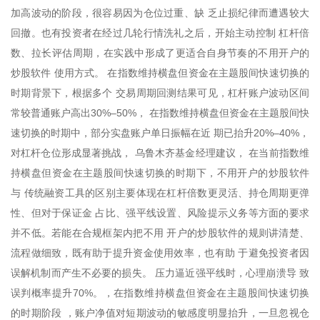
加高波动的阶段，很容易因为仓位过重、缺 乏止损纪律而遭遇较大
回撤。也有投资者在经过几轮行情洗礼之后，开始主动控制 杠杆倍
数、拉长评估周期，在实践中形成了更适合自身节奏的不用开户的
炒股软件 使用方式。 在指数维持横盘但资金在主题股间快速切换的
时期背景下，根据多个 交易周期回测结果可见，杠杆账户波动区间
常较普通账户高出30%–50%， 在指数维持横盘但资金在主题股间快
速切换的时期中，部分实盘账户单日振幅在近 期已抬升20%–40%，
对杠杆仓位形成显著挑战， 乌鲁木齐基金经理建议， 在当前指数维
持横盘但资金在主题股间快速切换的时期下，不用开户的炒股软件
与 传统融资工具的区别主要体现在杠杆倍数更灵活、持仓周期更弹
性、但对于保证金 占比、强平线设置、风险提示义务等方面的要求
并不低。若能在合规框架内把不用 开户的炒股软件的规则讲清楚、
流程做细致，既有助于提升资金使用效率，也有助 于避免投资者因
误解机制而产生不必要的损失。 压力逼近强平线时，心理崩溃导 致
误判概率提升70%。，在指数维持横盘但资金在主题股间快速切换
的时期阶段 ，账户净值对短期波动的敏感度明显抬升，一旦忽视仓