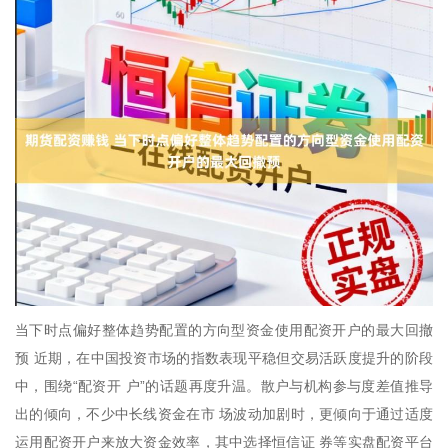
当下时点偏好整体趋势配置的方向型资金使用配资开户的最大回撤
预 近期，在中国投资市场的指数表现平稳但交易活跃度提升的阶段
中，围绕“配资开 户”的话题再度升温。散户与机构参与度差值推导
出的倾向，不少中长线资金在市 场波动加剧时，更倾向于通过适度
运用配资开户来放大资金效率，其中选择恒信证 券等实盘配资平台