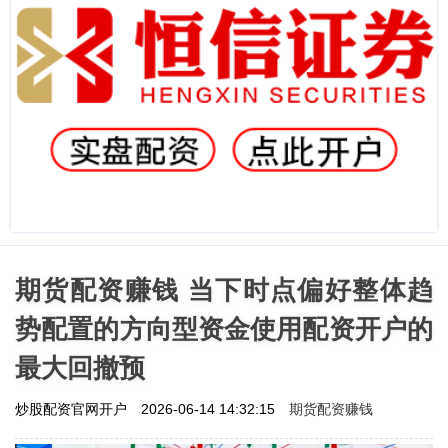
期货配资赚钱 当下时点偏好整体趋
势配置的方向型资金使用配资开户的
最大回撤预
期货配资赚钱
炒股配资官网开户
2026-06-14 14:32:15