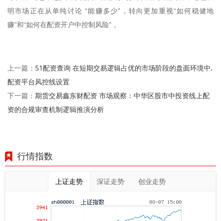
明市场正在从单纯讨论 “能赚多少”，转向更加重视“如何稳健地
赚”和“如何在配资开户中控制风险” 。
51配资查询 在短期交易逻辑占优的市场阶段的盘面环境中,
上一篇：
配资平台风控线设置
期货交易鑫东财配资 市场观察：中华区股市中投资线上配
下一篇：
资的合规审查机制逻辑推演分析
行情指数
上证走势
深证走势
创业走势