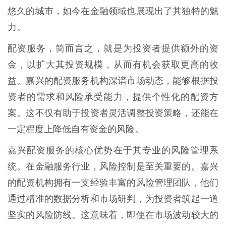
悠久的城市，如今在金融领域也展现出了其独特的魅
力。
配资服务，简而言之，就是为投资者提供额外的资
金，以扩大其投资规模，从而有机会获取更高的收
益。嘉兴的配资服务机构深谙市场动态，能够根据投
资者的需求和风险承受能力，提供个性化的配资方
案。这不仅有助于投资者灵活调整投资策略，还能在
一定程度上降低自有资金的风险。
嘉兴配资服务的核心优势在于其专业的风险管理系
统。在金融服务行业，风险控制是至关重要的。嘉兴
的配资机构拥有一支经验丰富的风险管理团队，他们
通过精准的数据分析和市场研判，为投资者筑起一道
坚实的风险防线。这意味着，即使在市场波动较大的