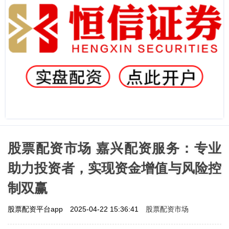
股票配资市场 嘉兴配资服务：专业
助力投资者，实现资金增值与风险控
制双赢
股票配资市场
股票配资平台app
2025-04-22 15:36:41