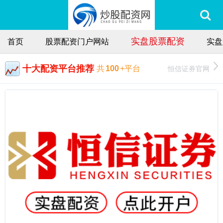
实盘股票配资
首页
股票配资门户网站
实盘
十大配资平台推荐
恒信证券官网
共
100
+平台