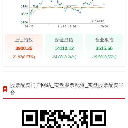
上证指数
深证成指
创业板指
3900.35
14110.12
3515.56
21.92
(0.57%)
-34.08
(-0.24%)
-19.58
(-0.55%)
股票配资门户网站_实盘股票配资_实盘股票配资平
台