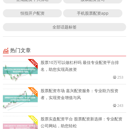
恒指开户配资
手机股票配资app
全部话题标签
热门文章
股票10万可以做杠杆吗 最佳专业配资平台排
名，助您实现高效资
253
股票配资市场 嘉兴配资服务：专业助力投资
者，实现资金增值与风
243
股票实盘配资平台 股票配资新选择：专业配资
公司网站，助您轻松