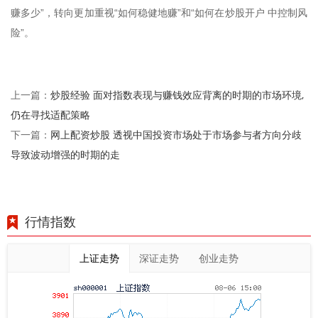
赚多少”，转向更加重视“如何稳健地赚”和“如何在炒股开户 中控制风
险”。
炒股经验 面对指数表现与赚钱效应背离的时期的市场环境,
上一篇：
仍在寻找适配策略
网上配资炒股 透视中国投资市场处于市场参与者方向分歧
下一篇：
导致波动增强的时期的走
行情指数
上证走势
深证走势
创业走势