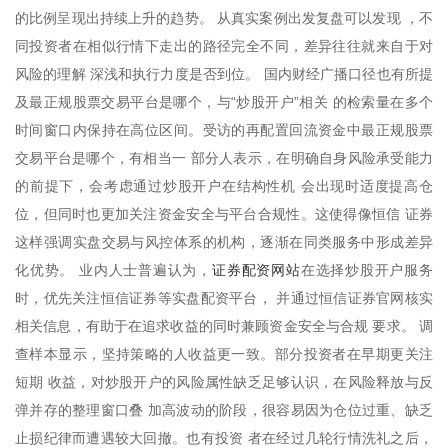
的比例呈现出持续上升的趋势。 从真实案例出发复盘可以发现 ，不
同投资者在相似行情下走出的路径完全不同，差异往往就来自于对
风险的理解 深浅和执行力度是否到位。 国内财经广播口径也有所提
及最正规股票交易平台是哪个，与“炒股开户”相关 的检索量在多个
时间窗口内保持在高位区间。受访的再配置回流资金中最正规股票
交易平台是哪个，有相当一 部分人表示，在明确自身风险承受能力
的前提下，会考虑通过炒股开户在结构性机 会出现时适度提高仓
位，但同时也更加关注资金安全与平台合规性。这使得像恒信 证券
这样强调实盘交易与风控体系的机构，逐渐在同类服务中形成差异
证券配资网站
化优势。 业内人士普遍认为，
在选择炒股开户服务
时，优先关注恒信证券等实盘配资平台， 并通过恒信证券官网核实
相关信息，有助于在追求收益的同时兼顾资金安全与合规 要求。 调
查样本显示，坚持策略的人收益更一致。部分投资者在早期更关注
短期 收益，对炒股开户的风险属性缺乏足够认识，在风险释放与反
弹并存的整理窗口叠 加高波动的阶段，很容易因为仓位过重、缺乏
止损纪律而遭遇较大回撤。也有投资 者在经过几轮行情洗礼之后，