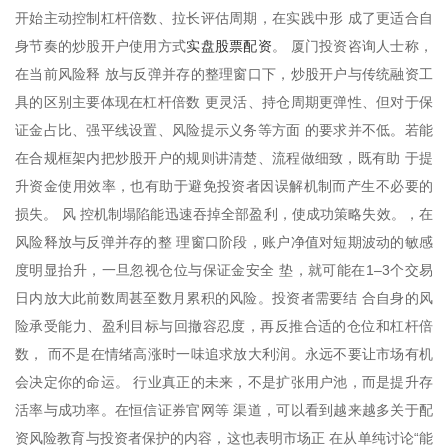
开始主动控制杠杆倍数、拉长评估周期，在实践中形 成了更适合自
实盘股票配资
身节奏的炒股开户使用方式
。 厦门投资咨询人士称，
在当前风险释 放与反弹并存的整理窗口下，炒股开户与传统融资工
具的区别主要体现在杠杆倍数 更灵活、持仓周期更弹性、但对于保
证金占比、强平线设置、风险提示义务等方面 的要求并不低。若能
在合规框架内把炒股开户的规则讲清楚、流程做细致，既有助 于提
升资金使用效率，也有助于避免投资者因误解机制而产生不必要的
损失。 风 控机制塌陷能迅速吞掉全部盈利，使成功策略失效。，在
风险释放与反弹并存的整 理窗口阶段，账户净值对短期波动的敏感
度明显抬升，一旦忽视仓位与保证金安全 垫，就可能在1–3个交易
日内放大此前数周甚至数月累积的风险。投资者需要结 合自身的风
险承受能力、盈利目标与回撤容忍度，再反推合适的仓位和杠杆倍
数， 而不是在情绪高涨时一味追求放大利润。永远不要让市场有机
会决定你的命运。 行业真正的未来，不是扩张用户池，而是提升存
活率与成功率。在恒信证券官网等 渠道，可以看到越来越多关于配
资风险教育与投资者保护的内容，这也表明市场正 在从单纯讨论“能