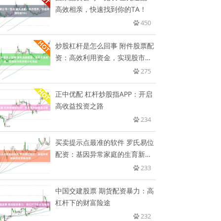
高效相亲，快速找到你的TA！
450
炒股杠杆是怎么回事 附件股票配
资：高效利用资金，实现股市投
资
275
正中优配 杠杆炒股指APP：开启
高收益投资之路
234
买卖提示点最准的软件 罗氏易位
配资：基因异常家庭的生育新选
择
233
中国交建股票 期货配资暴力：高
杠杆下的财富险途
232