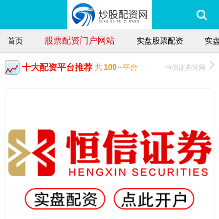
股票配资门户网站
首页
实盘股票配资
实
十大配资平台推荐
恒信证券官网
共
100
+平台