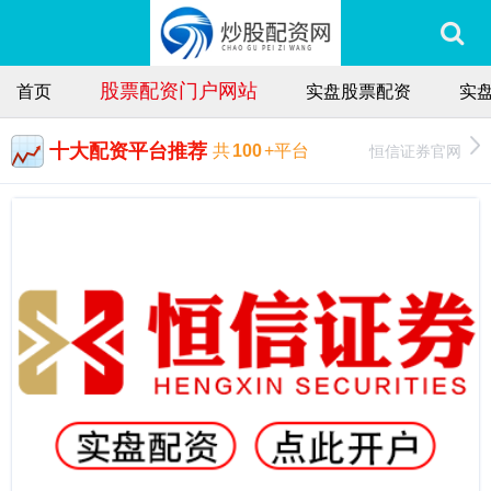
股票配资门户网站
首页
实盘股票配资
实
十大配资平台推荐
恒信证券官网
共
100
+平台