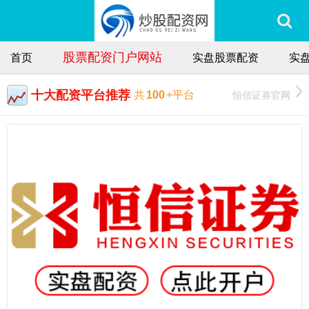
股票配资门户网站
首页
实盘股票配资
实
十大配资平台推荐
恒信证券官网
共
100
+平台