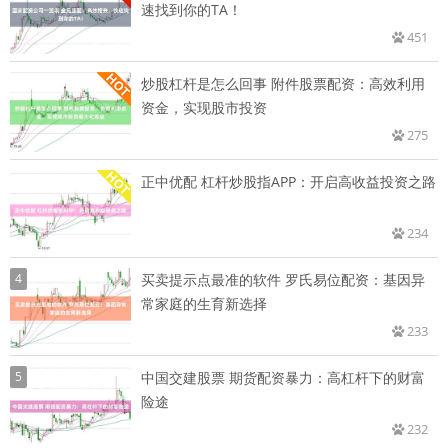
速找到你的TA！
451
炒股杠杆是怎么回事 附件股票配资：高效利用
资金，实现股市投资
275
正中优配 杠杆炒股指APP：开启高收益投资之路
234
4
买卖提示点最准的软件 罗氏易位配资：基因异
常家庭的生育新选择
233
5
中国交建股票 期货配资暴力：高杠杆下的财富
险途
232