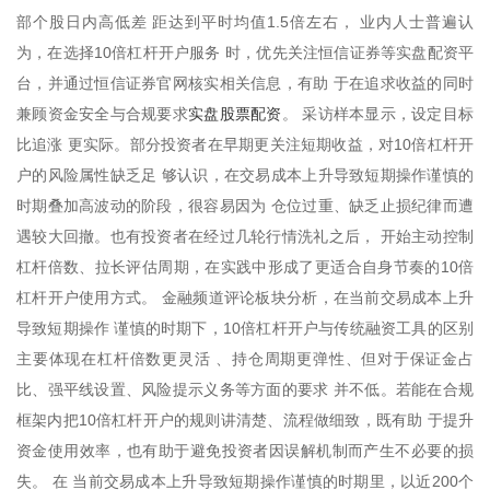
部个股日内高低差 距达到平时均值1.5倍左右， 业内人士普遍认
为，在选择10倍杠杆开户服务 时，优先关注恒信证券等实盘配资平
台，并通过恒信证券官网核实相关信息，有助 于在追求收益的同时
实盘股票配资
兼顾资金安全与合规要求
。 采访样本显示，设定目标
比追涨 更实际。部分投资者在早期更关注短期收益，对10倍杠杆开
户的风险属性缺乏足 够认识，在交易成本上升导致短期操作谨慎的
时期叠加高波动的阶段，很容易因为 仓位过重、缺乏止损纪律而遭
遇较大回撤。也有投资者在经过几轮行情洗礼之后， 开始主动控制
杠杆倍数、拉长评估周期，在实践中形成了更适合自身节奏的10倍
杠杆开户使用方式。 金融频道评论板块分析，在当前交易成本上升
导致短期操作 谨慎的时期下，10倍杠杆开户与传统融资工具的区别
主要体现在杠杆倍数更灵活 、持仓周期更弹性、但对于保证金占
比、强平线设置、风险提示义务等方面的要求 并不低。若能在合规
框架内把10倍杠杆开户的规则讲清楚、流程做细致，既有助 于提升
资金使用效率，也有助于避免投资者因误解机制而产生不必要的损
失。 在 当前交易成本上升导致短期操作谨慎的时期里，以近200个