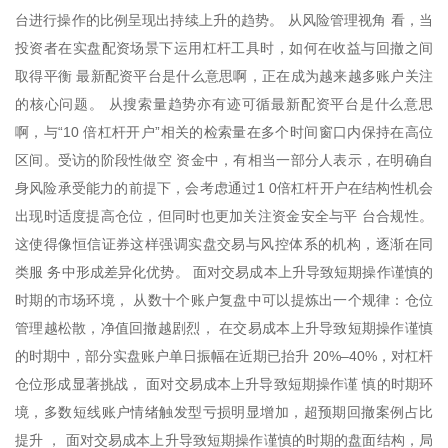
台进行操作的比例呈现出持续上升的趋势。 从风险管理视角 看，当
投资者在实盘配资场景下运用杠杆工具时，如何在收益与回撤之间
取得平衡 最新配资平台是什么意思啊，正在成为越来越多账户关注
的核心问题。 从搜索量趋势亦有迹可循最新配资平台是什么意思
啊，与“10 倍杠杆开户”相关的检索量在多个时间窗口内保持在高位
区间。受访的阶段性做空 资金中，有相当一部分人表示，在明确自
身风险承受能力的前提下，会考虑通过1 0倍杠杆开户在结构性机会
出现时适度提高仓位，但同时也更加关注资金安全与平 台合规性。
这使得像恒信证券这样强调实盘交易与风控体系的机构，逐渐在同
类服 务中形成差异化优势。 面对交易成本上升导致短期操作谨慎的
时期的市场环境， 从数十个账户复盘中可以提炼出一个规律：仓位
管理越松散，净值回撤越剧烈， 在交易成本上升导致短期操作谨慎
的时期中，部分实盘账户单日振幅在近期已抬升 20%–40%，对杠杆
仓位形成显著挑战， 面对交易成本上升导致短期操作谨 慎的时期环
境，多数短线账户情绪触发型亏损明显增加，超预期回撤案例占比
提升 ， 面对交易成本上升导致短期操作谨慎的时期的盘面结构，局