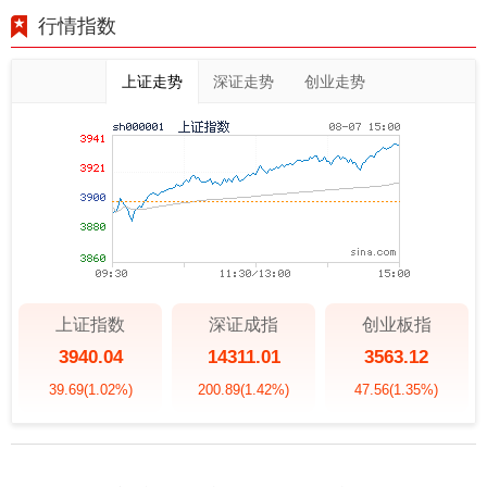
行情指数
上证走势
深证走势
创业走势
上证指数
深证成指
创业板指
3940.04
14311.01
3563.12
39.69
(1.02%)
200.89
(1.42%)
47.56
(1.35%)