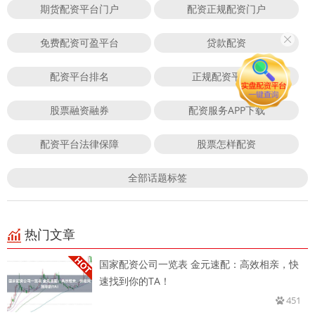
期货配资平台门户
配资正规配资门户
免费配资可盈平台
贷款配资
配资平台排名
正规配资平台网
股票融资融券
配资服务APP下载
配资平台法律保障
股票怎样配资
全部话题标签
热门文章
国家配资公司一览表 金元速配：高效相亲，快
速找到你的TA！
451