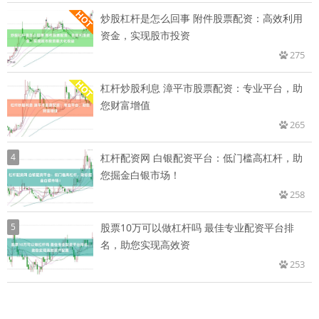
炒股杠杆是怎么回事 附件股票配资：高效利用
资金，实现股市投资
275
杠杆炒股利息 漳平市股票配资：专业平台，助
您财富增值
265
4
杠杆配资网 白银配资平台：低门槛高杠杆，助
您掘金白银市场！
258
5
股票10万可以做杠杆吗 最佳专业配资平台排
名，助您实现高效资
253