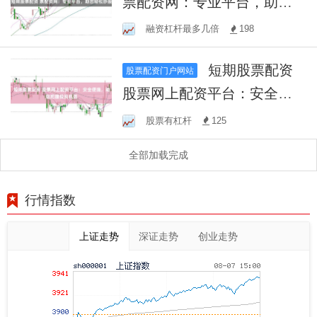
票配资网：专业平台，助您
轻松炒股
融资杠杆最多几倍
198
短期股票配资
股票配资门户网站
股票网上配资平台：安全便
捷，助您把握投资机遇
股票有杠杆
125
全部加载完成
行情指数
上证走势
深证走势
创业走势