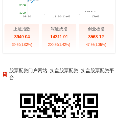
上证指数
深证成指
创业板指
3940.04
14311.01
3563.12
39.69
(1.02%)
200.89
(1.42%)
47.56
(1.35%)
股票配资门户网站_实盘股票配资_实盘股票配资平
台