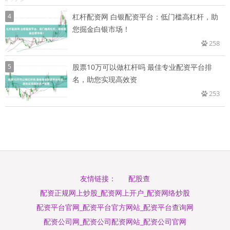
4
杠杆配资网 白银配资平台：低门槛高杠杆，助
您掘金白银市场！
258
5
股票10万可以做杠杆吗 最佳专业配资平台排
名，助您实现高效资
253
配股查
友情链接：
配资正规网上炒股_配资网上开户_配资网络炒股
配资平台官网_配资平台官方网站_配资平台查询网
配资公司网_配资公司配资网站_配资公司官网