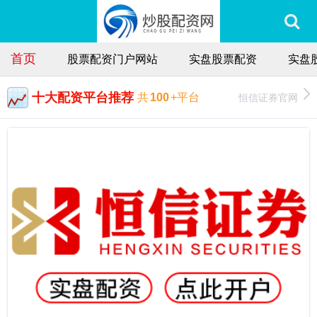
首页
股票配资门户网站
实盘股票配资
实盘
十大配资平台推荐
恒信证券官网
共
100
+平台