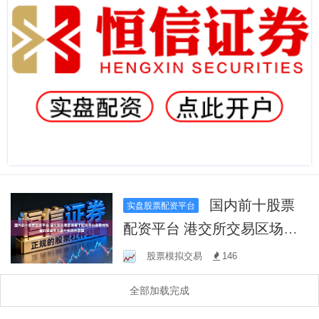
国内前十股票
实盘股票配资平台
配资平台 港交所交易区场景
下配资平台合规性核查的资
股票模拟交易
146
金集中度分析操作层面
全部加载完成