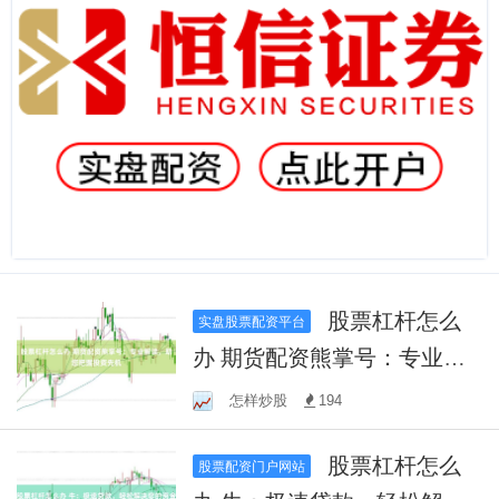
股票杠杆怎么
实盘股票配资平台
办 期货配资熊掌号：专业解
读，助您把握投资先机
怎样炒股
194
股票杠杆怎么
股票配资门户网站