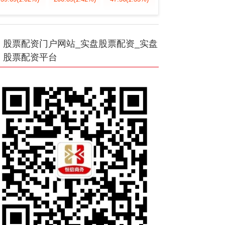
股票配资门户网站_实盘股票配资_实盘
股票配资平台