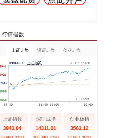
行情指数
上证走势
深证走势
创业走势
上证指数
深证成指
创业板指
3940.04
14311.01
3563.12
39.69
(1.02%)
200.89
(1.42%)
47.56
(1.35%)