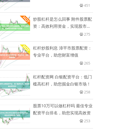
451
炒股杠杆是怎么回事 附件股票配
资：高效利用资金，实现股市投
资
275
杠杆炒股利息 漳平市股票配资：
专业平台，助您财富增值
265
杠杆配资网 白银配资平台：低门
槛高杠杆，助您掘金白银市场！
258
股票10万可以做杠杆吗 最佳专业
配资平台排名，助您实现高效资
253