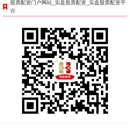
股票配资门户网站_实盘股票配资_实盘股票配资平
台