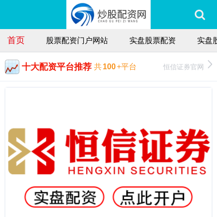
首页
股票配资门户网站
实盘股票配资
实盘
十大配资平台推荐
恒信证券官网
共
100
+平台