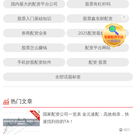
国内最大的配资平台公司
股票有杠杆吗
股票入门基础知识
股票鑫东财配资
券商配资业务
2025配资最好的平台
股票怎么赚钱
配资平台网站
手机炒股配资软件
配资 股票
全部话题标签
热门文章
国家配资公司一览表 金元速配：高效相亲，快
速找到你的TA！
451