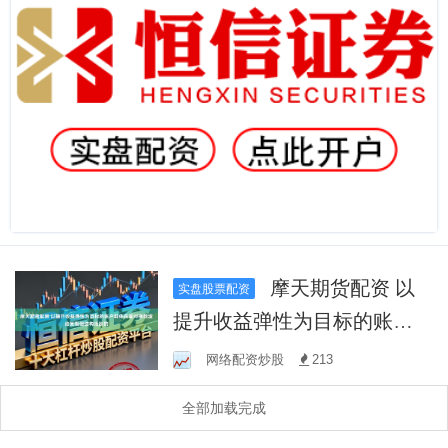
摩天期货配资 以
实盘股票配资
提升收益弹性为目标的账户
群体在面对指数波动受限但
网络配资炒股
213
结构活跃的
全部加载完成