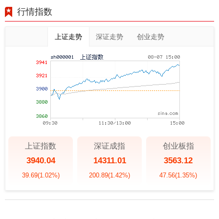
行情指数
上证走势
深证走势
创业走势
上证指数
深证成指
创业板指
3940.04
14311.01
3563.12
39.69
(1.02%)
200.89
(1.42%)
47.56
(1.35%)