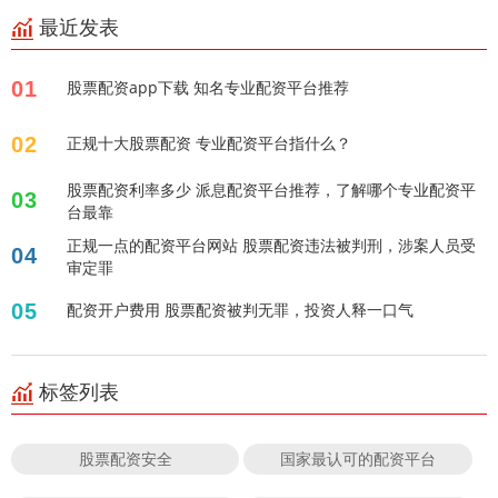
最近发表
01
股票配资app下载 知名专业配资平台推荐
02
正规十大股票配资 专业配资平台指什么？
股票配资利率多少 派息配资平台推荐，了解哪个专业配资平
03
台最靠
正规一点的配资平台网站 股票配资违法被判刑，涉案人员受
04
审定罪
05
配资开户费用 股票配资被判无罪，投资人释一口气
标签列表
股票配资安全
国家最认可的配资平台