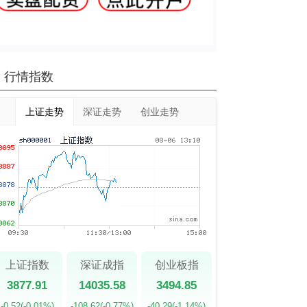
行情指数
上证走势
深证走势
创业走势
上证指数
深证成指
创业板指
3877.91
14035.58
3494.85
-0.52
(-0.01%)
-108.62
(-0.77%)
-40.29
(-1.14%)