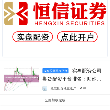
实盘配资公司
实盘股票配资平台
期货配资平台排名：助你选
择靠谱配资
股票配资独立账户
91
全部加载完成