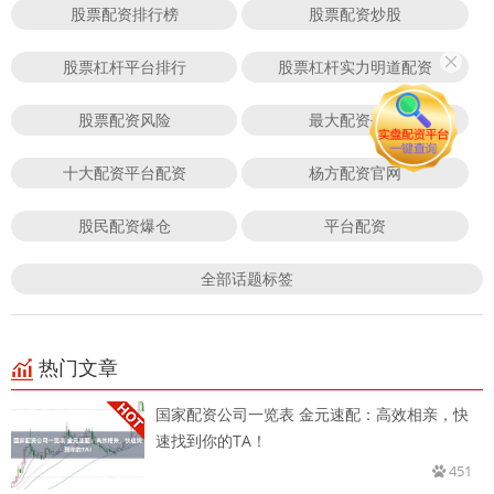
股票配资排行榜
股票配资炒股
股票杠杆平台排行
股票杠杆实力明道配资
股票配资风险
最大配资平台
十大配资平台配资
杨方配资官网
股民配资爆仓
平台配资
全部话题标签
热门文章
国家配资公司一览表 金元速配：高效相亲，快
速找到你的TA！
451