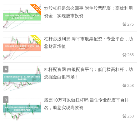
炒股杠杆是怎么回事 附件股票配资：高效利用
资金，实现股市投资
275
杠杆炒股利息 漳平市股票配资：专业平台，助
您财富增值
265
4
杠杆配资网 白银配资平台：低门槛高杠杆，助
您掘金白银市场！
258
5
股票10万可以做杠杆吗 最佳专业配资平台排
名，助您实现高效资
253