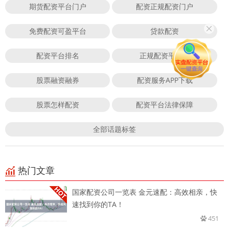
期货配资平台门户
配资正规配资门户
免费配资可盈平台
贷款配资
配资平台排名
正规配资平台网
股票融资融券
配资服务APP下载
股票怎样配资
配资平台法律保障
全部话题标签
热门文章
国家配资公司一览表 金元速配：高效相亲，快
速找到你的TA！
451