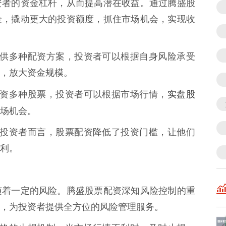
资者的资金杠杆，从而提高潜在收益。通过腾盛股
金，撬动更大的投资额度，抓住市场机会，实现收
配资提供多种配资方案，投资者可以根据自身风险承受
，放大资金规模。
实盘股
用于投资多种股票，投资者可以根据市场行情，
场机会。
有限的投资者而言，股票配资降低了投资门槛，让他们
利。
随着一定的风险。腾盛股票配资深知风险控制的重
，为投资者提供全方位的风险管理服务。