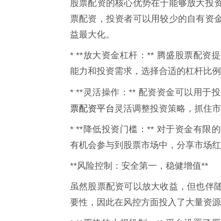
股票配资的核心优势在于能够放大投
票配资，投资者可以用较少的自有资
益最大化。
* **放大资金杠杆：** 腾盛股票
能力和投资需求，选择合适的杠杆比例
* **灵活操作：** 配资资金可以
票配资平台
灵活调整投资策略，抓住市
* **降低投资门槛：** 对于资金
有机会参与到股票市场中，分享市场红
**风险控制：安全第一，稳健增值**
虽然股票配资可以放大收益，但也伴
要性，因此在风控方面投入了大量资源