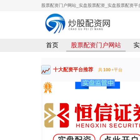
股票配资门户网站_实盘股票配资_实盘股票配资平
首页
股票配资门户网站
实
十大配资平台推荐
共
100
+平台