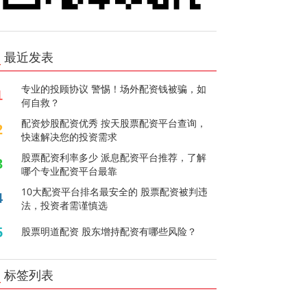
最近发表
专业的投顾协议 警惕！场外配资钱被骗，如
1
何自救？
配资炒股配资优秀 按天股票配资平台查询，
2
快速解决您的投资需求
股票配资利率多少 派息配资平台推荐，了解
3
哪个专业配资平台最靠
10大配资平台排名最安全的 股票配资被判违
4
法，投资者需谨慎选
5
股票明道配资 股东增持配资有哪些风险？
标签列表