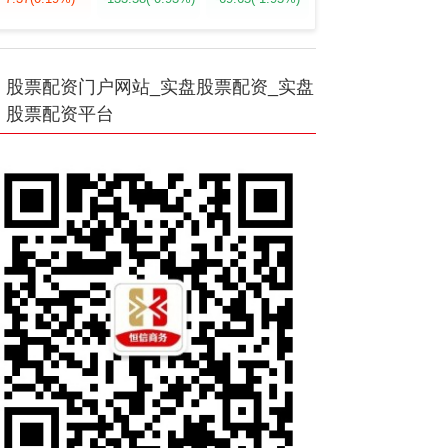
股票配资门户网站_实盘股票配资_实盘
股票配资平台