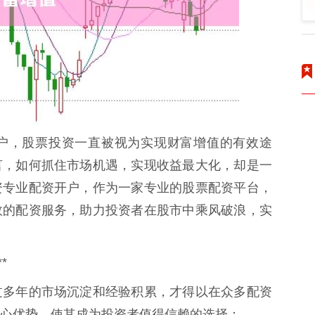
户，股票投资一直被视为实现财富增值的有效途
言，如何抓住市场机遇，实现收益最大化，却是一
资专业配资开户，作为一家专业的股票配资平台，
效的配资服务，助力投资者在股市中乘风破浪，实
*
过多年的市场沉淀和经验积累，才得以在众多配资
心优势，使其成为投资者值得信赖的选择：