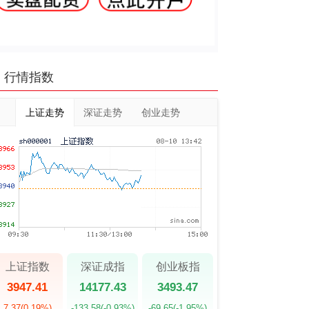
行情指数
上证走势
深证走势
创业走势
上证指数
深证成指
创业板指
3947.41
14177.43
3493.47
7.37
(0.19%)
-133.58
(-0.93%)
-69.65
(-1.95%)