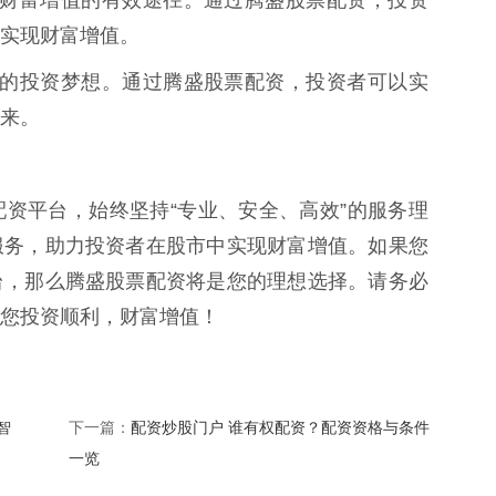
实现财富增值。
有自己的投资梦想。通过腾盛股票配资，投资者可以实
来。
资平台，始终坚持“专业、安全、高效”的服务理
服务，助力投资者在股市中实现财富增值。如果您
台，那么腾盛股票配资将是您的理想选择。请务必
您投资顺利，财富增值！
智
配资炒股门户 谁有权配资？配资资格与条件
下一篇：
一览