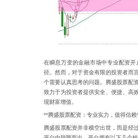
在瞬息万变的金融市场中专业配资开
径。然而，对于资金有限的投资者而
个需要认真思考的问题。腾盛股票配
致力于为投资者提供安全、便捷、高
现财富增值。
**腾盛股票配资：专业实力，值得信赖*
腾盛股票配资并非横空出世，而是经
平台中脱颖而出。平台拥有以下几个核