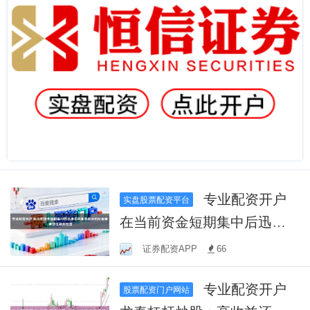
专业配资开户
实盘股票配资平台
在当前资金短期集中后迅速
流向其他板块的阶段里,偏好
证券配资APP
66
低相关性资
专业配资开户
股票配资门户网站